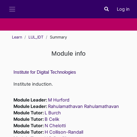
Skip to main content
Log in
Toggle search i
Side panel
Learn
LUL_IDT
Summary
Module info
Institute for Digital Technologies
Institute induction.
Module Leader:
M Hurford
Module Leader:
Rahulamathavan Rahulamathavan
Module Tutor:
L Burch
Module Tutor:
B Celik
Module Tutor:
N Chelotti
Module Tutor:
H Collison-Randall